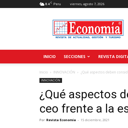
C
8.4
viernes, agosto 7, 2026
Peru
Revista
Economía
INICIO
SECCIONES
REVISTA DIGIT
Inicio
INNOVACIÓN
¿Qué aspectos deben consider
INNOVACIÓN
¿Qué aspectos d
ceo frente a la 
Por
Revista Economía
-
15 diciembre, 2021