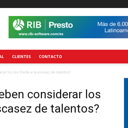
AL
CLIENTES
CONTACTO
ar los ceo frente a la escasez de talentos?
eben considerar los
escasez de talentos?