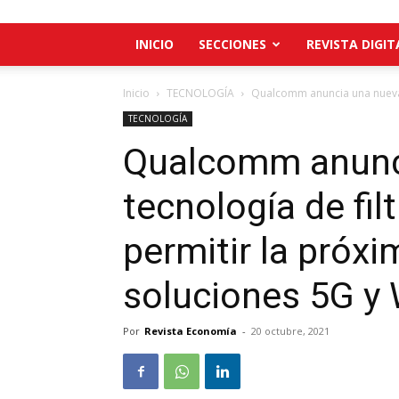
INICIO
SECCIONES
REVISTA DIGIT
Inicio
TECNOLOGÍA
Qualcomm anuncia una nueva te
TECNOLOGÍA
Qualcomm anunc
tecnología de fil
permitir la próx
soluciones 5G y 
Por
Revista Economía
-
20 octubre, 2021