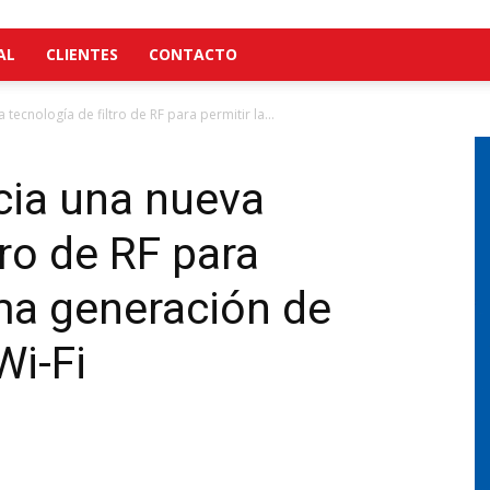
AL
CLIENTES
CONTACTO
cnología de filtro de RF para permitir la...
ia una nueva
tro de RF para
ima generación de
Wi-Fi