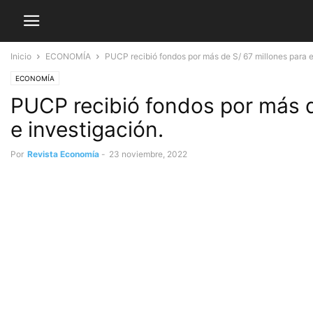
Inicio
ECONOMÍA
PUCP recibió fondos por más de S/ 67 millones para el 
ECONOMÍA
PUCP recibió fondos por más de
e investigación.
Por
Revista Economía
-
23 noviembre, 2022