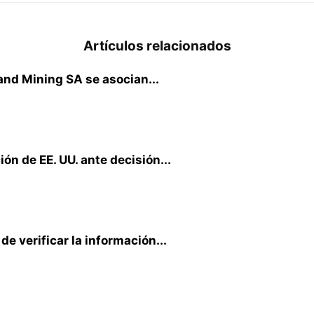
Artículos relacionados
nd Mining SA se asocian...
ón de EE. UU. ante decisión...
de verificar la información...