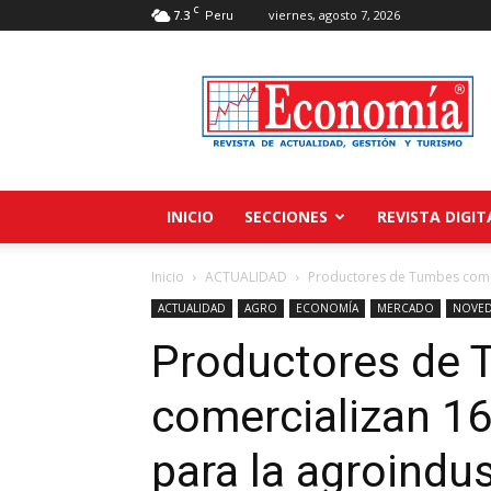
C
7.3
viernes, agosto 7, 2026
Peru
Revista
Economía
INICIO
SECCIONES
REVISTA DIGIT
Inicio
ACTUALIDAD
Productores de Tumbes comerc
ACTUALIDAD
AGRO
ECONOMÍA
MERCADO
NOVED
Productores de
comercializan 16
para la agroindu