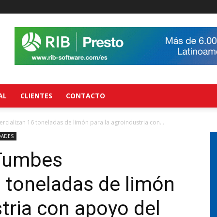
AL
CLIENTES
CONTACTO
ializan 16 toneladas de limón para la agroindustria con...
ADES
 Tumbes
 toneladas de limón
stria con apoyo del