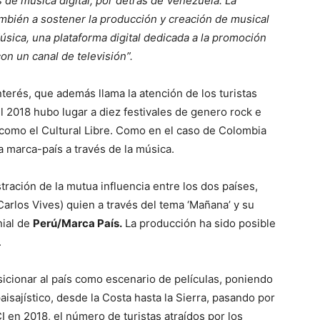
 de música digital, por detrás de Venezuela. La
ambién a sostener la producción y creación de musical
Música, una plataforma digital dedicada a la promoción
on un canal de televisión”.
nterés, que además llama la atención de los turistas
l 2018 hubo lugar a diez festivales de genero rock e
como el Cultural Libre. Como en el caso de Colombia
a marca-país a través de la música.
ración de la mutua influencia entre los dos países,
arlos Vives) quien a través del tema ‘Mañana’ y su
nial de
Perú/Marca País.
La producción ha sido posible
.
icionar al país como escenario de películas, poniendo
aisajístico, desde la Costa hasta la Sierra, pasando por
CI en 2018, el número de turistas atraídos por los