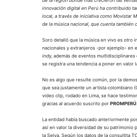
de la región donde más crecieron las ventas
innovación digital en Perú ha contribuido t
local, a través de iniciativa como Movistar 
de la música nacional, que cuenta también c
Soro detalló que la música en vivo es otro i
nacionales y extranjeros -por ejemplo- en e
indy,
además de eventos multidisciplinares 
se registra una tendencia a poner en valor l
No es algo que resulte común, por la demost
que sea justamente un artista colombiano (C
video clip, rodado en Lima, se hace testimo
gracias al acuerdo suscrito por
PROMPERÚ
La entidad había buscado anteriormente pos
así en valor la diversidad de su patrimonio p
la Selva. Según los datos de la consultita T