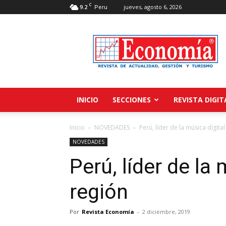
C
9.2
jueves, agosto 6, 2026
Peru
Revista
Economía
INICIO
SECCIONES
REVISTA DIGIT
Inicio
NOVEDADES
Perú, líder de la música digital
NOVEDADES
Perú, líder de la 
región
Por
Revista Economía
-
2 diciembre, 2019