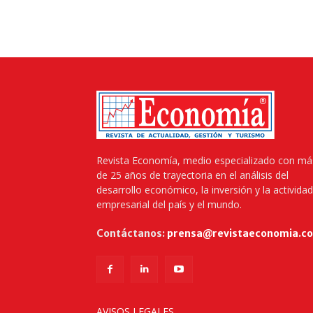
Revista Economía, medio especializado con má
de 25 años de trayectoria en el análisis del
desarrollo económico, la inversión y la actividad
empresarial del país y el mundo.
Contáctanos:
prensa@revistaeconomia.c
AVISOS LEGALES