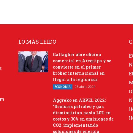
LO MÁS LEIDO
C
Gallagher abre oficina
E
comercial en Arequipa y se
N
convierte en el primer
s
bróker internacional en
E
llegar a la región sur
M
25 abril, 2024
ECONOMÍA
O
om
N
Aggreko en ARPEL 2022:
“Sectores petróleo y gas
I
disminuirían hasta 20% en
I
costos y 30% en emisiones de
CO2, implementando
soluciones de energía