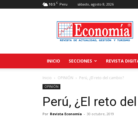
C
10.5
sábado, agosto 8, 2026
Peru
Revista
Economía
INICIO
SECCIONES
REVISTA DIGIT
Inicio
OPINIÓN
Perú, ¿El reto del cambio?
OPINIÓN
Perú, ¿El reto de
Por
Revista Economía
-
30 octubre, 2019