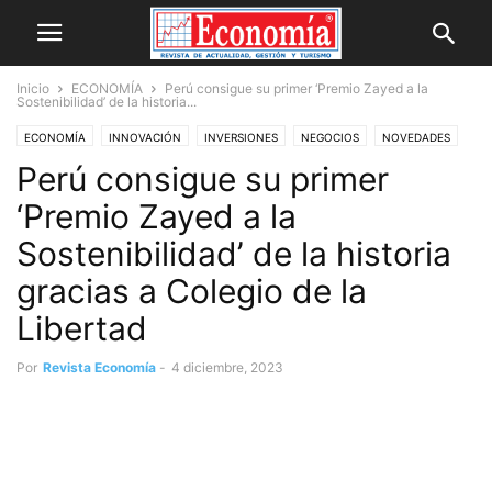
Inicio
ECONOMÍA
Perú consigue su primer ‘Premio Zayed a la
Sostenibilidad’ de la historia...
ECONOMÍA
INNOVACIÓN
INVERSIONES
NEGOCIOS
NOVEDADES
Perú consigue su primer
OPINIÓN
‘Premio Zayed a la
Sostenibilidad’ de la historia
gracias a Colegio de la
Libertad
Por
Revista Economía
-
4 diciembre, 2023