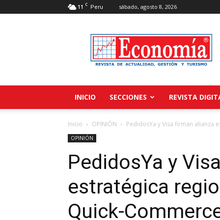
C
11
sábado, agosto 8, 2026
Peru
Revista
Economía
INICIO
SECCIONES
REVISTA DIGIT
Inicio
OPINIÓN
PedidosYa y Visa firman alianza e
OPINIÓN
PedidosYa y Visa
estratégica regio
Quick-Commerce 