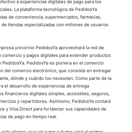
 efectivo a experiencias digitales de pago para los
iales. La plataforma tecnológica de PedidosYa
ndas de conveniencia, supermercados, farmacias,
d de tiendas especializadas con millones de usuarios
empresa unicornio PedidosYa aprovechará la red de
en comercio y pagos digitales para extender productos
de PedidosYa. PedidosYa es pionera en el
comercio
ón del comercio electrónico, que consiste en entregar
tante, dónde y cuándo los necesiten. Como parte de la
a el desarrollo de experiencias de entrega
s financieros digitales simples, accesibles, seguros,
omercios y repartidores. Asimismo, PedidosYa contará
e y Visa Direct para fortalecer sus capacidades de
cias de pago en tiempo real.
esta alianza, que sin lugar a dudas será el primer