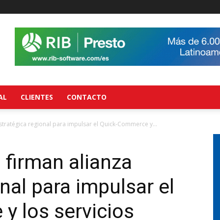
AL
CLIENTES
CONTACTO
stratégica regional para impulsar el Quick-Commerce y...
 firman alianza
nal para impulsar el
y los servicios