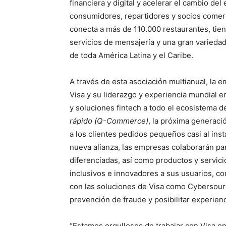
financiera y digital y acelerar el cambio del
consumidores, repartidores y socios comerc
conecta a más de 110.000 restaurantes, tie
servicios de mensajería y una gran varieda
de toda América Latina y el Caribe.
A través de esta asociación multianual, la 
Visa y su liderazgo y experiencia mundial 
y soluciones fintech a todo el ecosistema 
rápido (Q-Commerce)
, la próxima generaci
a los clientes pedidos pequeños casi al ins
nueva alianza, las empresas colaborarán par
diferenciadas, así como productos y servicio
inclusivos e innovadores a sus usuarios, c
con las soluciones de Visa como Cybersourc
prevención de fraude y posibilitar experien
“Estamos orgullosos de trabajar con Visa en 