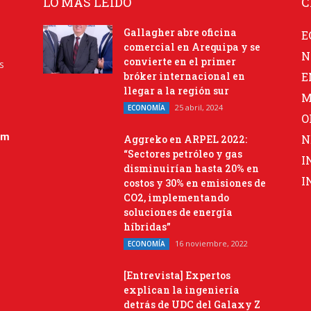
LO MÁS LEIDO
C
Gallagher abre oficina
E
comercial en Arequipa y se
N
convierte en el primer
s
bróker internacional en
E
llegar a la región sur
M
25 abril, 2024
ECONOMÍA
O
om
N
Aggreko en ARPEL 2022:
“Sectores petróleo y gas
I
disminuirían hasta 20% en
I
costos y 30% en emisiones de
CO2, implementando
soluciones de energía
híbridas”
16 noviembre, 2022
ECONOMÍA
[Entrevista] Expertos
explican la ingeniería
detrás de UDC del Galaxy Z