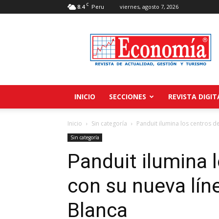
C
8.4
viernes, agosto 7, 2026
Peru
Revista
Economía
INICIO
SECCIONES
REVISTA DIGIT
Inicio
Sin categoría
Panduit ilumina los centros de
Sin categoría
Panduit ilumina 
con su nueva lín
Blanca