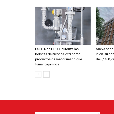
La FDA de EE.UU. autoriza las
Nueva sede 
bolsitas de nicotina ZYN como
inicia su co
productos de menor riesgo que
de S/ 100,7 
fumar cigarrillos