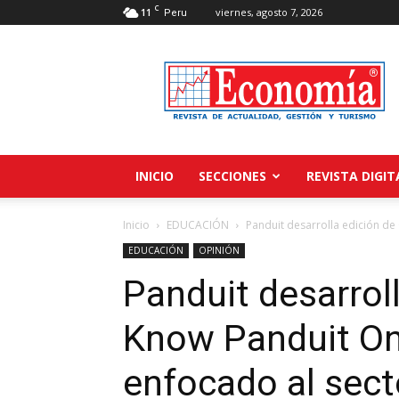
C
11
viernes, agosto 7, 2026
Peru
Revista
Economía
INICIO
SECCIONES
REVISTA DIGIT
Inicio
EDUCACIÓN
Panduit desarrolla edición de
EDUCACIÓN
OPINIÓN
Panduit desarroll
Know Panduit On
enfocado al sect