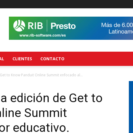
AL
CLIENTES
CONTACTO
 Get to Know Panduit Online Summit enfocado al...
a edición de Get to
line Summit
or educativo.