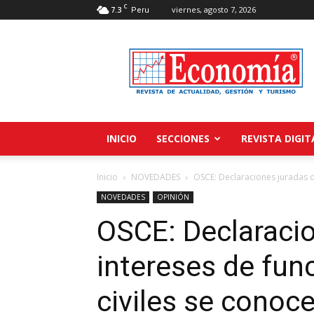
C
7.3
viernes, agosto 7, 2026
Peru
Revista
Economía
INICIO
SECCIONES
REVISTA DIGIT
Inicio
NOVEDADES
OSCE: Declaraciones juradas de
NOVEDADES
OPINIÓN
OSCE: Declaracio
intereses de fun
civiles se conoce