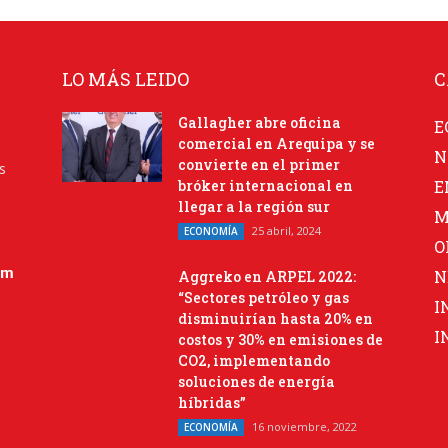
LO MÁS LEIDO
C
Gallagher abre oficina
E
comercial en Arequipa y se
N
convierte en el primer
s
bróker internacional en
E
llegar a la región sur
M
25 abril, 2024
ECONOMÍA
O
om
N
Aggreko en ARPEL 2022:
“Sectores petróleo y gas
I
disminuirían hasta 20% en
I
costos y 30% en emisiones de
CO2, implementando
soluciones de energía
híbridas”
16 noviembre, 2022
ECONOMÍA