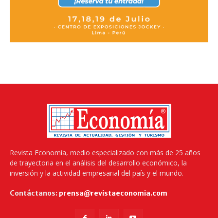
Revista Economía, medio especializado con más de 25 años
de trayectoria en el análisis del desarrollo económico, la
inversión y la actividad empresarial del país y el mundo.
Contáctanos:
prensa@revistaeconomia.com