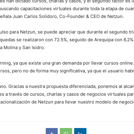
s han dictado cursos, charlas y casos, y el segundo factor es 
scando capacitaciones virtuales durante toda la etapa de cua
señala Juan Carlos Solidoro, Co-Founder & CEO de Netzun.
ulso para Netzun, se puede apreciar que durante el segundo tr
uedas se realizaron con 72.5%, seguido de Arequipa con 6.2%. 
a Molina y San Isidro.
ning, ya que existe una gran demanda por llevar cursos online.
sos, pero no de forma muy significativa, ya que el usuario hab
o. Gracias a nuestra propuesta diferenciada, ponemos al alcan
s a través de cursos, charlas y casos de negocios virtuales pa
nacionalización de Netzun para llevar nuestro modelo de negoc