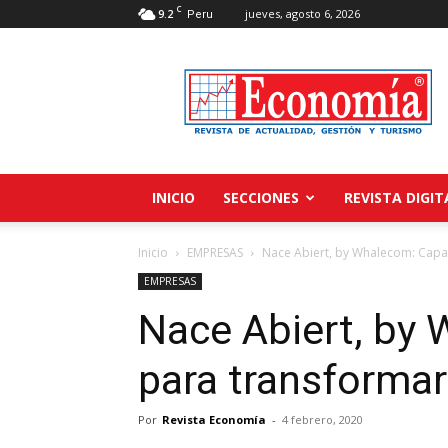
C
9.2
jueves, agosto 6, 2026
Peru
Revista
Economía
INICIO
SECCIONES
REVISTA DIGIT
Inicio
EMPRESAS
Nace Abiert, by Whalecom: Capa
EMPRESAS
Nace Abiert, by 
para transformar
Por
Revista Economía
-
4 febrero, 2020