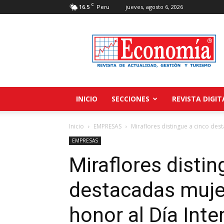
C
16.5
jueves, agosto 6, 2026
Peru
Revista
Economía
INICIO
SECCIONES
REVISTA DIGIT
Inicio
EMPRESAS
Miraflores distingue a cinco dest
EMPRESAS
Miraflores distin
destacadas mujer
honor al Día Inte