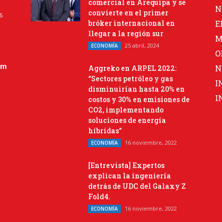
comercial en Arequipa y se
N
convierte en el primer
s
bróker internacional en
E
llegar a la región sur
M
25 abril, 2024
ECONOMÍA
O
om
N
Aggreko en ARPEL 2022:
“Sectores petróleo y gas
I
disminuirían hasta 20% en
I
costos y 30% en emisiones de
CO2, implementando
soluciones de energía
híbridas”
16 noviembre, 2022
ECONOMÍA
[Entrevista] Expertos
explican la ingeniería
detrás de UDC del Galaxy Z
Fold4.
16 noviembre, 2022
ECONOMÍA