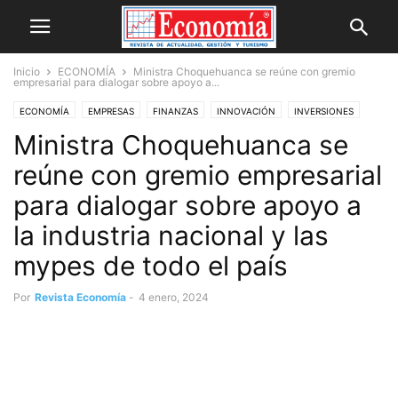
Inicio
ECONOMÍA
Ministra Choquehuanca se reúne con gremio
empresarial para dialogar sobre apoyo a...
ECONOMÍA
EMPRESAS
FINANZAS
INNOVACIÓN
INVERSIONES
Ministra Choquehuanca se
MERCADO
NEGOCIOS
NOVEDADES
OPINIÓN
reúne con gremio empresarial
para dialogar sobre apoyo a
la industria nacional y las
mypes de todo el país
Por
Revista Economía
-
4 enero, 2024