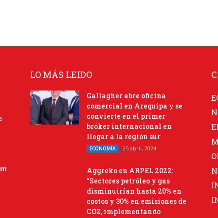
LO MÁS LEIDO
C
Gallagher abre oficina
E
comercial en Arequipa y se
N
convierte en el primer
s
bróker internacional en
E
llegar a la región sur
M
25 abril, 2024
ECONOMÍA
O
om
N
Aggreko en ARPEL 2022:
“Sectores petróleo y gas
I
disminuirían hasta 20% en
I
costos y 30% en emisiones de
CO2, implementando