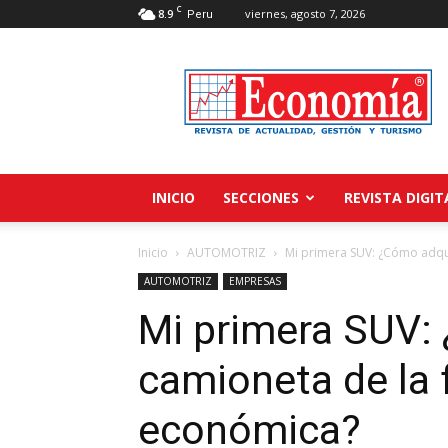
C
8.9
viernes, agosto 7, 2026
Peru
Revista
Economía
INICIO
SECCIONES
REVISTA DIGIT
Inicio
AUTOMOTRIZ
Mi primera SUV: ¿Cómo adqu
AUTOMOTRIZ
EMPRESAS
Mi primera SUV:
camioneta de la
económica?