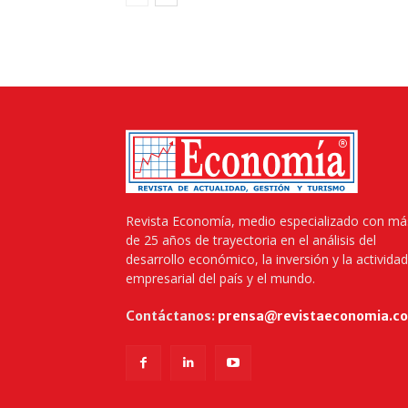
Revista Economía, medio especializado con má
de 25 años de trayectoria en el análisis del
desarrollo económico, la inversión y la actividad
empresarial del país y el mundo.
Contáctanos:
prensa@revistaeconomia.c