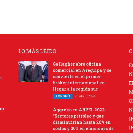
LO MÁS LEIDO
C
Gallagher abre oficina
E
comercial en Arequipa y se
N
convierte en el primer
s
bróker internacional en
E
llegar a la región sur
M
25 abril, 2024
ECONOMÍA
O
om
N
Aggreko en ARPEL 2022:
“Sectores petróleo y gas
I
disminuirían hasta 20% en
I
costos y 30% en emisiones de