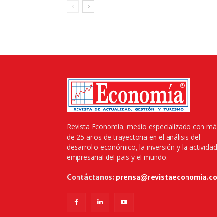
Revista Economía, medio especializado con má
de 25 años de trayectoria en el análisis del
desarrollo económico, la inversión y la actividad
empresarial del país y el mundo.
Contáctanos:
prensa@revistaeconomia.c