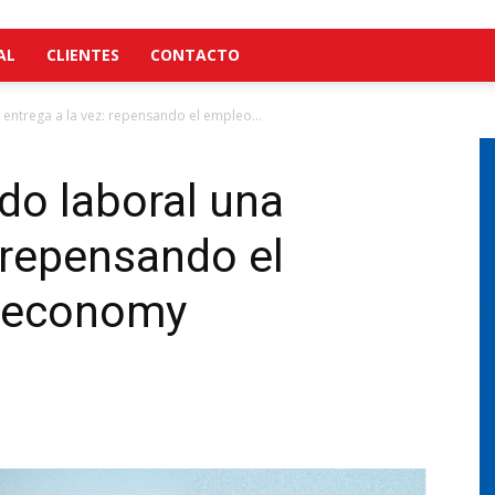
AL
CLIENTES
CONTACTO
entrega a la vez: repensando el empleo...
do laboral una
: repensando el
g economy