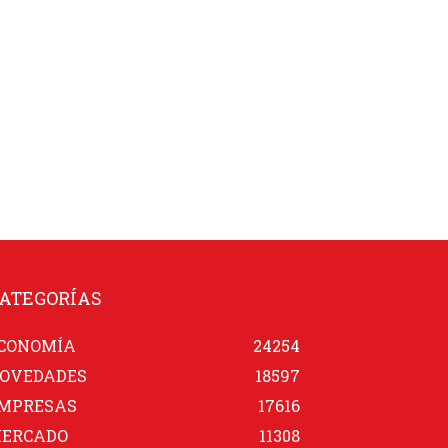
ATEGORÍAS
CONOMÍA
24254
OVEDADES
18597
MPRESAS
17616
ERCADO
11308