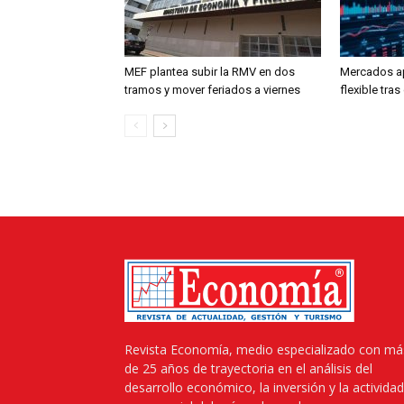
MEF plantea subir la RMV en dos
Mercados a
tramos y mover feriados a viernes
flexible tra
Revista Economía, medio especializado con má
de 25 años de trayectoria en el análisis del
desarrollo económico, la inversión y la actividad