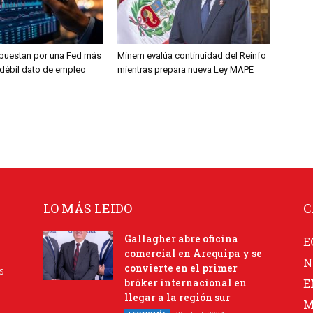
puestan por una Fed más
Minem evalúa continuidad del Reinfo
s débil dato de empleo
mientras prepara nueva Ley MAPE
LO MÁS LEIDO
C
Gallagher abre oficina
E
comercial en Arequipa y se
N
convierte en el primer
s
bróker internacional en
E
llegar a la región sur
M