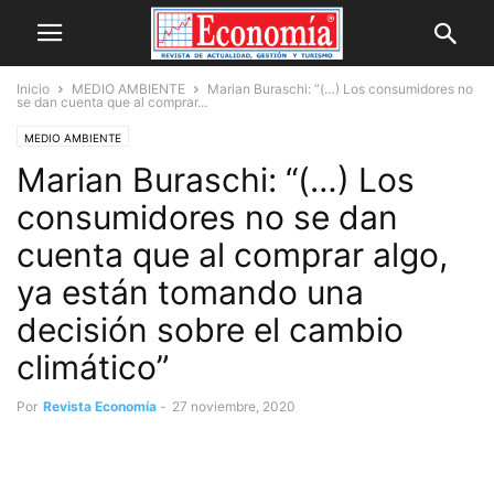
Inicio
MEDIO AMBIENTE
Marian Buraschi: “(…) Los consumidores no
se dan cuenta que al comprar...
MEDIO AMBIENTE
Marian Buraschi: “(…) Los
consumidores no se dan
cuenta que al comprar algo,
ya están tomando una
decisión sobre el cambio
climático”
Por
Revista Economía
-
27 noviembre, 2020