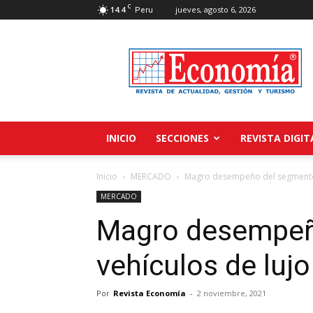
C
14.4
jueves, agosto 6, 2026
Peru
Revista
Economía
INICIO
SECCIONES
REVISTA DIGIT
Inicio
MERCADO
Magro desempeño del segmento 
MERCADO
Magro desempeñ
vehículos de lujo
Por
Revista Economía
-
2 noviembre, 2021