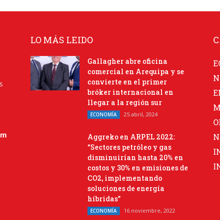
LO MÁS LEIDO
C
Gallagher abre oficina
E
comercial en Arequipa y se
N
convierte en el primer
s
bróker internacional en
E
llegar a la región sur
M
25 abril, 2024
ECONOMÍA
O
om
N
Aggreko en ARPEL 2022:
“Sectores petróleo y gas
I
disminuirían hasta 20% en
I
costos y 30% en emisiones de
CO2, implementando
soluciones de energía
híbridas”
16 noviembre, 2022
ECONOMÍA