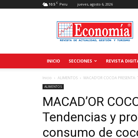
C
10.5
jueves, agosto 6, 2026
Peru
Revista
Economía
INICIO
SECCIONES
REVISTA DIGIT
Inicio
ALIMENTOS
MACAD’OR COCOA PRESENTA: Te
ALIMENTOS
MACAD’OR COCO
Tendencias y pro
consumo de coco