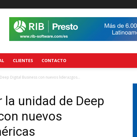
AL
CLIENTES
CONTACTO
Deep Digital Business con nuevos liderazgos...
 la unidad de Deep
 con nuevos
éricas