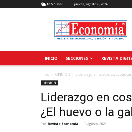
C
10.5
jueves, agosto 6, 2026
Peru
Revista
Economía
INICIO
SECCIONES
REVISTA DIGIT
Inicio
OPINIÓN
Liderazgo en costos vs. capacitaci
OPINIÓN
Liderazgo en cos
¿El huevo o la ga
Por
Revista Economía
-
10 agosto, 2020