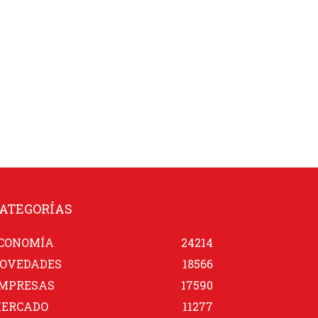
ATEGORÍAS
CONOMÍA
24214
OVEDADES
18566
MPRESAS
17590
ERCADO
11277