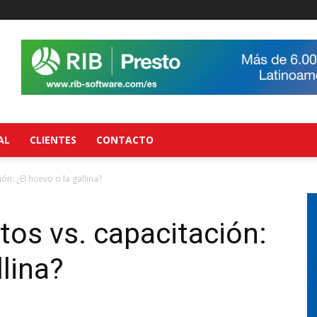
AL
CLIENTES
CONTACTO
ón: ¿El huevo o la gallina?
tos vs. capacitación:
llina?