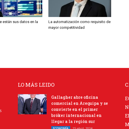
 están sus datos en la
La automatización como requisito de
mayor competitividad
LO MÁS LEIDO
C
Gallagher abre oficina
E
comercial en Arequipa y se
N
convierte en el primer
s
bróker internacional en
E
llegar a la región sur
M
25 abril, 2024
ECONOMÍA