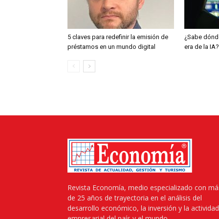
5 claves para redefinir la emisión de
¿Sabe dónde
préstamos en un mundo digital
era de la IA?
Revista Economía, medio especializado con má
de 25 años de trayectoria en el análisis del
desarrollo económico, la inversión y la actividad
empresarial del país y el mundo.