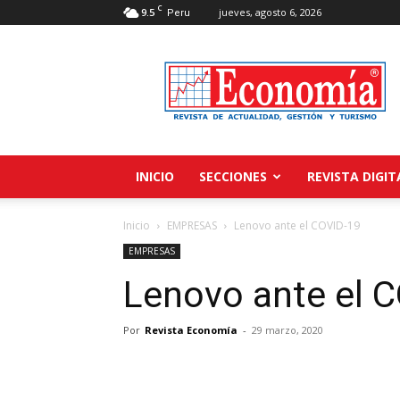
C
9.5
jueves, agosto 6, 2026
Peru
Revista
Economía
INICIO
SECCIONES
REVISTA DIGIT
Inicio
EMPRESAS
Lenovo ante el COVID-19
EMPRESAS
Lenovo ante el 
Por
Revista Economía
-
29 marzo, 2020