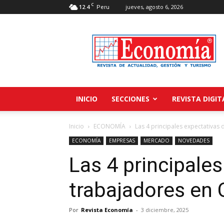
C
12.4
jueves, agosto 6, 2026
Peru
Revista
Economía
INICIO
SECCIONES
REVISTA DIGIT
Inicio
ECONOMÍA
Las 4 principales expectativas 
ECONOMÍA
EMPRESAS
MERCADO
NOVEDADES
Las 4 principales
trabajadores en 
Por
Revista Economía
-
3 diciembre, 2025