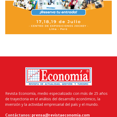
Revista Economía, medio especializado con más de 25 años
de trayectoria en el análisis del desarrollo económico, la
inversión y la actividad empresarial del país y el mundo.
Contáctanos:
prensa@revistaeconomia.com