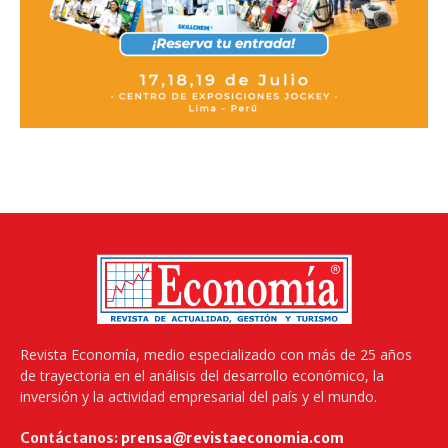
Revista Economía, medio especializado con más de 25 años
de trayectoria en el análisis del desarrollo económico, la
inversión y la actividad empresarial del país y el mundo.
Contáctanos:
prensa@revistaeconomia.com