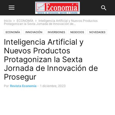
Inicio
ECONOMÍA
Inteligencia Artificial y Nuevos Productos
Protagonizan la Sexta Jornada de Innovación de...
ECONOMÍA
INNOVACIÓN
INVERSIONES
NEGOCIOS
NOVEDADES
Inteligencia Artificial y
OPINIÓN
Nuevos Productos
Protagonizan la Sexta
Jornada de Innovación de
Prosegur
Por
Revista Economía
-
1 diciembre, 2023