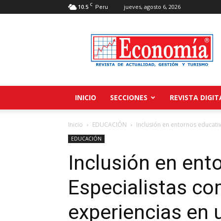
C
10.5
jueves, agosto 6, 2026
Peru
Revista
Economía
INICIO
SECCIONES
REVISTA DIGIT
Inicio
EDUCACIÓN
Inclusión en entornos educati
EDUCACIÓN
Inclusión en ent
Especialistas co
experiencias en 