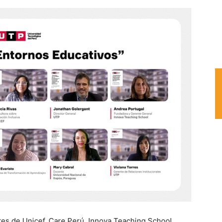
tes de Unicef, Care Perú, Innova Teaching School,