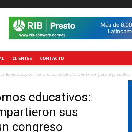
AL
CLIENTES
CONTACTO
vos: Especialistas compartieron sus experiencias en un congreso organizado...
ornos educativos:
mpartieron sus
un congreso