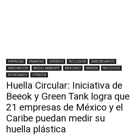
EMPRESAS
FINANZAS
GREMIOS
INCLUSION
INMOBILIARIOS
INNOVACIÓN
MEDIO AMBIENTE
MERCADO
MINERA
NEGOCIOS
NOVEDADES
OPINIÓN
Huella Circular: Iniciativa de
Beeok y Green Tank logra que
21 empresas de México y el
Caribe puedan medir su
huella plástica