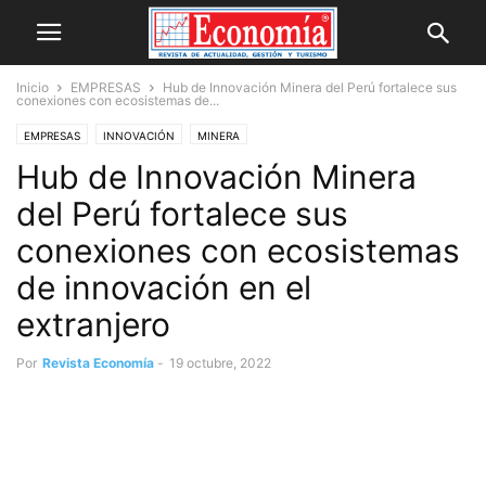
Inicio
EMPRESAS
Hub de Innovación Minera del Perú fortalece sus
conexiones con ecosistemas de...
EMPRESAS
INNOVACIÓN
MINERA
Hub de Innovación Minera
del Perú fortalece sus
conexiones con ecosistemas
de innovación en el
extranjero
Por
Revista Economía
-
19 octubre, 2022