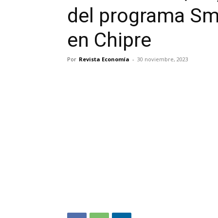
del programa Sma
en Chipre
Por
Revista Economía
-
30 noviembre, 2023