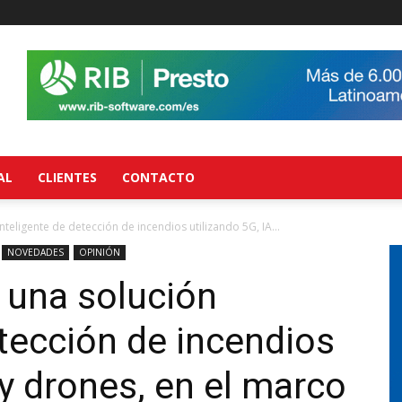
AL
CLIENTES
CONTACTO
teligente de detección de incendios utilizando 5G, IA...
NOVEDADES
OPINIÓN
 una solución
etección de incendios
 y drones, en el marco