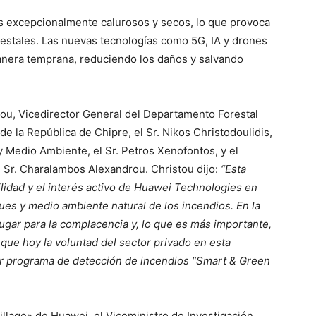
s excepcionalmente calurosos y secos, lo que provoca
estales. Las nuevas tecnologías como 5G, IA y drones
anera temprana, reduciendo los daños y salvando
stou, Vicedirector General del Departamento Forestal
e la República de Chipre, el Sr. Nikos Christodoulidis,
 y Medio Ambiente, el Sr. Petros Xenofontos, y el
 Sr. Charalambos Alexandrou. Christou dijo:
“Esta
ilidad y el interés activo de Huawei Technologies en
es y medio ambiente natural de los incendios. En la
lugar para la complacencia y, lo que es más importante,
 que hoy la voluntad del sector privado en esta
or programa de detección de incendios “Smart & Green
llage» de Huawei, el Viceministro de Investigación,