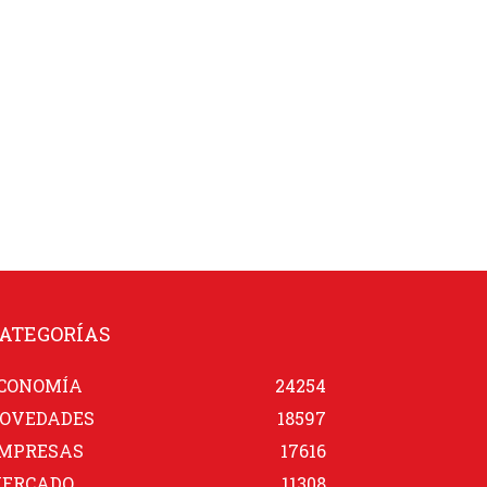
ATEGORÍAS
CONOMÍA
24254
OVEDADES
18597
MPRESAS
17616
ERCADO
11308