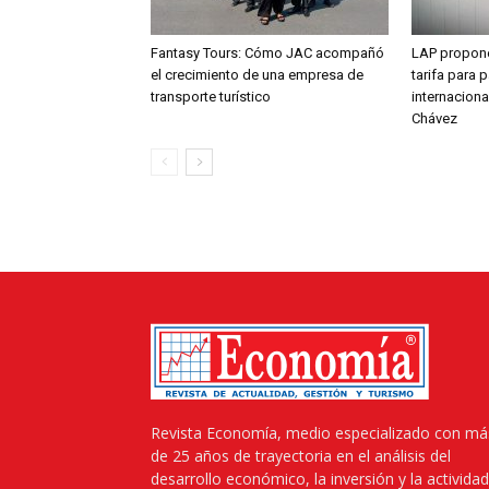
Fantasy Tours: Cómo JAC acompañó
LAP propone
el crecimiento de una empresa de
tarifa para 
transporte turístico
internaciona
Chávez
Revista Economía, medio especializado con má
de 25 años de trayectoria en el análisis del
desarrollo económico, la inversión y la actividad