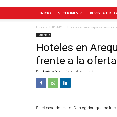
INICIO
SECCIONES
REVISTA DIGIT
Inicio
TURISMO
Hoteles en Arequipa se posicionan
TURISMO
Hoteles en Arequ
frente a la ofert
Por
Revista Economía
-
5 diciembre, 2019
Es el caso del Hotel Corregidor, que ha inic