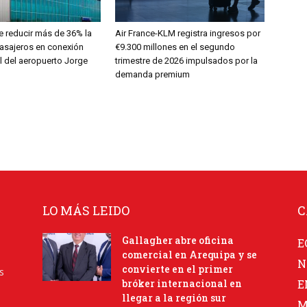
 reducir más de 36% la
Air France-KLM registra ingresos por
pasajeros en conexión
€9.300 millones en el segundo
l del aeropuerto Jorge
trimestre de 2026 impulsados por la
demanda premium
LO MÁS LEIDO
C
Gallagher abre oficina
E
comercial en Arequipa y se
N
convierte en el primer
s
bróker internacional en
E
llegar a la región sur
M