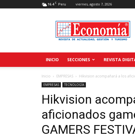
C
16.4
viernes, agosto 7, 2026
Peru
Revista
Economía
INICIO
SECCIONES
REVISTA DIGIT
Inicio
EMPRESAS
Hikvision acompañará a los afi
EMPRESAS
TECNOLOGÍA
Hikvision acompa
aficionados gam
GAMERS FESTIVA