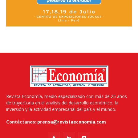
Revista Economía, medio especializado con más de 25 años
de trayectoria en el análisis del desarrollo económico, la
inversión y la actividad empresarial del país y el mundo.
Contáctanos:
prensa@revistaeconomia.com