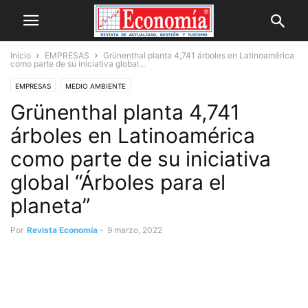
Inicio
EMPRESAS
Grünenthal planta 4,741 árboles en Latinoamérica
como parte de su iniciativa global...
EMPRESAS
MEDIO AMBIENTE
Grünenthal planta 4,741
árboles en Latinoamérica
como parte de su iniciativa
global “Árboles para el
planeta”
Por
Revista Economía
-
9 marzo, 2022