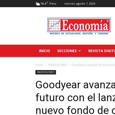
C
16.4
viernes, agosto 7, 2026
Peru
Revista
Economía
INICIO
SECCIONES
REVISTA DIGIT
Inicio
INVERSIONES
Goodyear avanza en la movilid
INVERSIONES
Goodyear avanza 
futuro con el la
nuevo fondo de c