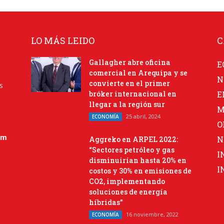
LO MÁS LEIDO
C
Gallagher abre oficina
E
comercial en Arequipa y se
N
convierte en el primer
s
bróker internacional en
E
llegar a la región sur
M
25 abril, 2024
ECONOMÍA
O
om
N
Aggreko en ARPEL 2022:
“Sectores petróleo y gas
I
disminuirían hasta 20% en
I
costos y 30% en emisiones de
CO2, implementando
soluciones de energía
híbridas”
16 noviembre, 2022
ECONOMÍA