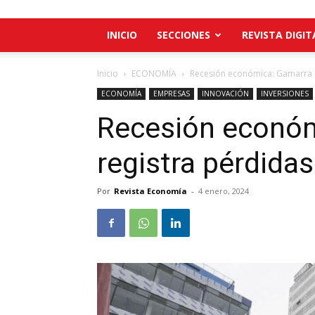
INICIO
SECCIONES
REVISTA DIGIT
Inicio
ECONOMÍA
Recesión económica: Gamarra r
ECONOMÍA
EMPRESAS
INNOVACIÓN
INVERSIONES
Recesión econó
registra pérdida
Por
Revista Economía
-
4 enero, 2024