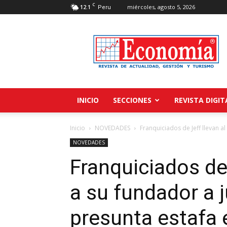
C
12.1
miércoles, agosto 5, 2026
Peru
Revista
Economía
INICIO
SECCIONES
REVISTA DIGIT
Inicio
NOVEDADES
Franquiciados de Jeff llevan al
NOVEDADES
Franquiciados de 
a su fundador a j
presunta estafa 