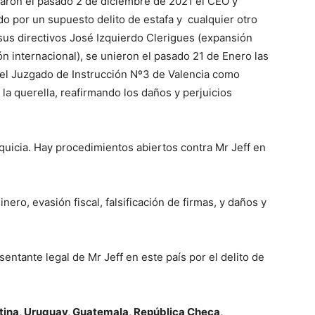
araron el pasado 2 de diciembre de 2021 el CEO y
do por un supuesto delito de estafa y cualquier otro
 sus directivos José Izquierdo Clerigues (expansión
n internacional), se unieron el pasado 21 de Enero las
 el Juzgado de Instrucción Nº3 de Valencia como
la querella, reafirmando los daños y perjuicios
anquicia. Hay procedimientos abiertos contra Mr Jeff en
nero, evasión fiscal, falsificación de firmas, y daños y
entante legal de Mr Jeff en este país por el delito de
ntina, Uruguay, Guatemala, República Checa,