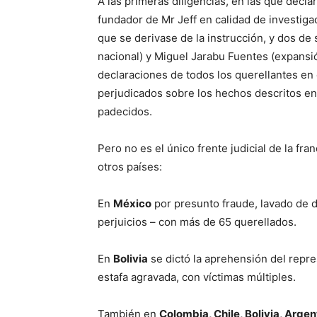
A las primeras diligencias, en las que decl
fundador de Mr Jeff en calidad de investiga
que se derivase de la instrucción, y dos de
nacional) y Miguel Jarabu Fuentes (expansió
declaraciones de todos los querellantes en
perjudicados sobre los hechos descritos en 
padecidos.
Pero no es el único frente judicial de la fr
otros países:
En
México
por presunto fraude, lavado de di
perjuicios – con más de 65 querellados.
En
Bolivia
se dictó la aprehensión del repres
estafa agravada, con víctimas múltiples.
También en
Colombia, Chile, Bolivia, Arge