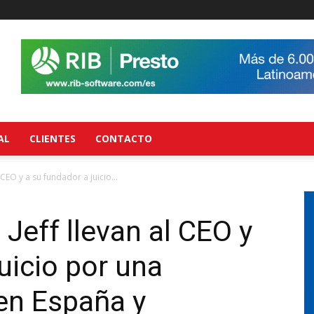
AL
CLIENTES
CONTACTO
 CEO y a su fundador a juicio...
Jeff llevan al CEO y
uicio por una
en España y