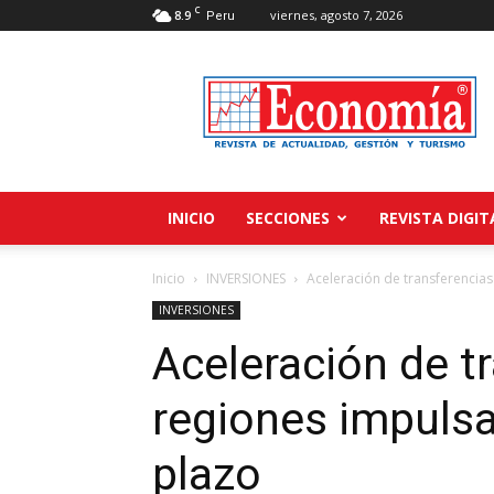
C
8.9
viernes, agosto 7, 2026
Peru
Revista
Economía
INICIO
SECCIONES
REVISTA DIGIT
Inicio
INVERSIONES
Aceleración de transferencias
INVERSIONES
Aceleración de t
regiones impulsa
plazo