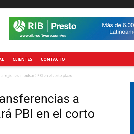
AL
CLIENTES
CONTACTO
 a regiones impulsará PBI en el corto plazo
ransferencias a
rá PBI en el corto