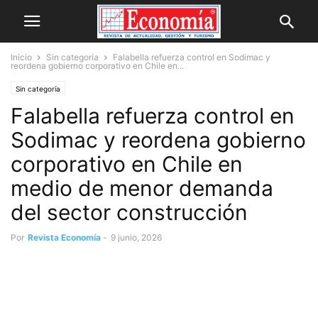
Inicio
Sin categoría
Falabella refuerza control en Sodimac y
reordena gobierno corporativo en Chile en...
Sin categoría
Falabella refuerza control en
Sodimac y reordena gobierno
corporativo en Chile en
medio de menor demanda
del sector construcción
Por
Revista Economía
-
9 junio, 2026