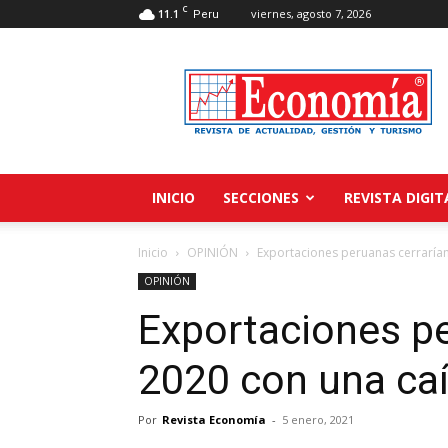
C
11.1
viernes, agosto 7, 2026
Peru
Revista
Economía
INICIO
SECCIONES
REVISTA DIGIT
Inicio
OPINIÓN
Exportaciones peruanas cerrarían
OPINIÓN
Exportaciones pe
2020 con una ca
Por
Revista Economía
-
5 enero, 2021