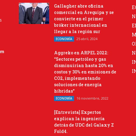
Gallagher abre oficina
E
comercial en Arequipa y se
N
convierte en el primer
s
bróker internacional en
E
llegar a la región sur
M
25 abril, 2024
ECONOMÍA
O
om
N
Aggreko en ARPEL 2022:
“Sectores petróleo y gas
I
disminuirían hasta 20% en
I
costos y 30% en emisiones de
CO2, implementando
soluciones de energía
híbridas”
16 noviembre, 2022
ECONOMÍA
[Entrevista] Expertos
explican la ingeniería
detrás de UDC del Galaxy Z
Fold4.