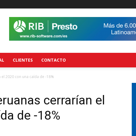
AL
CLIENTES
CONTACTO
 el 2020 con una caída de -18%
ruanas cerrarían el
ída de -18%