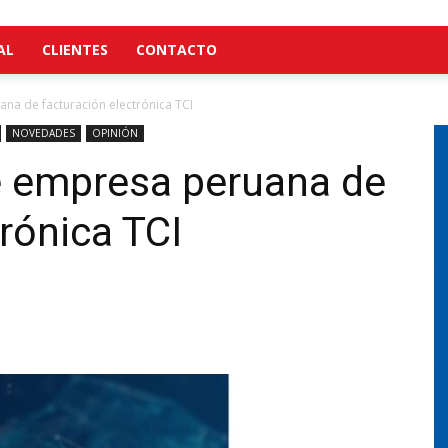
AL
CLIENTES
CONTACTO
na de facturación electrónica TCI
NOVEDADES
OPINIÓN
 empresa peruana de
rónica TCI