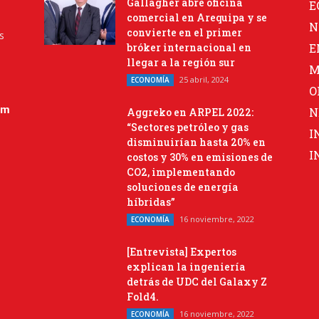
Gallagher abre oficina
E
comercial en Arequipa y se
N
convierte en el primer
s
bróker internacional en
E
llegar a la región sur
M
25 abril, 2024
ECONOMÍA
O
om
N
Aggreko en ARPEL 2022:
“Sectores petróleo y gas
I
disminuirían hasta 20% en
I
costos y 30% en emisiones de
CO2, implementando
soluciones de energía
híbridas”
16 noviembre, 2022
ECONOMÍA
[Entrevista] Expertos
explican la ingeniería
detrás de UDC del Galaxy Z
Fold4.
16 noviembre, 2022
ECONOMÍA