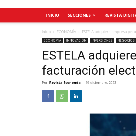
INICIO
SECCIONES
REVISTA DIGIT
Inicio
ECONOMÍA
ESTELA adquiere empresa perua
ECONOMÍA
INNOVACIÓN
INVERSIONES
NEGOCIOS
ESTELA adquiere
facturación elect
Por
Revista Economía
-
19 diciembre, 2023