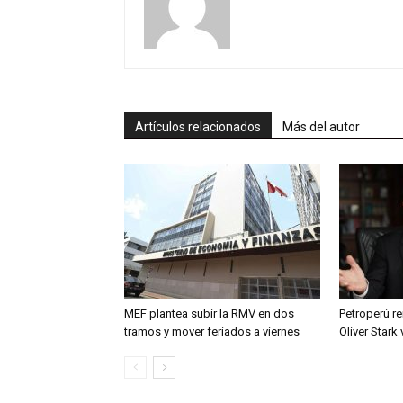
Artículos relacionados
Más del autor
MEF plantea subir la RMV en dos
Petroperú re
tramos y mover feriados a viernes
Oliver Stark