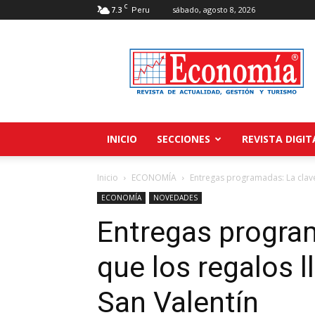
C
7.3
sábado, agosto 8, 2026
Peru
Revista
Economía
INICIO
SECCIONES
REVISTA DIGIT
Inicio
ECONOMÍA
Entregas programadas: La clave
ECONOMÍA
NOVEDADES
Entregas program
que los regalos 
San Valentín