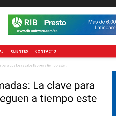
AL
CLIENTES
CONTACTO
 para que los regalos lleguen a tiempo este...
adas: La clave para
lleguen a tiempo este