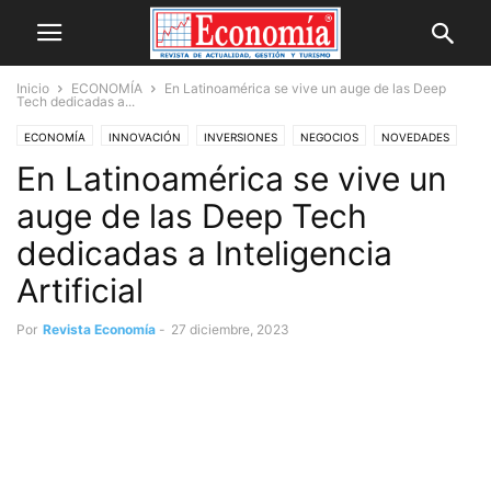
Inicio
ECONOMÍA
En Latinoamérica se vive un auge de las Deep
Tech dedicadas a...
ECONOMÍA
INNOVACIÓN
INVERSIONES
NEGOCIOS
NOVEDADES
En Latinoamérica se vive un
OPINIÓN
auge de las Deep Tech
dedicadas a Inteligencia
Artificial
Por
Revista Economía
-
27 diciembre, 2023