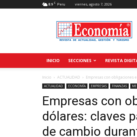
C
8.9
viernes, agosto 7, 2026
Peru
Revista
Economía
INICIO
SECCIONES
REVISTA DIGIT
Inicio
ACTUALIDAD
Empresas con obligaciones en 
ACTUALIDAD
ECONOMÍA
EMPRESAS
FINANZAS
ME
Empresas con ob
dólares: claves p
de cambio durant