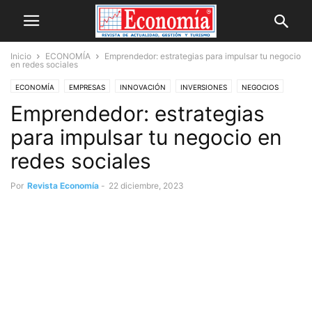
Inicio
ECONOMÍA
Emprendedor: estrategias para impulsar tu negocio
en redes sociales
ECONOMÍA
EMPRESAS
INNOVACIÓN
INVERSIONES
NEGOCIOS
Emprendedor: estrategias
NOVEDADES
OPINIÓN
para impulsar tu negocio en
redes sociales
Por
Revista Economía
-
22 diciembre, 2023