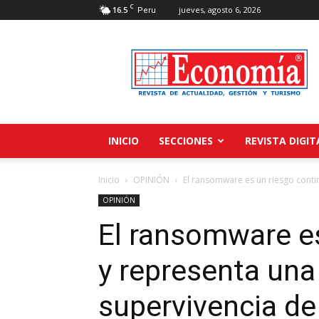
C
16.5
jueves, agosto 6, 2026
Peru
Revista
Economía
INICIO
SECCIONES
REVISTA DIGIT
Inicio
OPINIÓN
El ransomware es un riesgo conti
OPINIÓN
El ransomware es
y representa una
supervivencia de