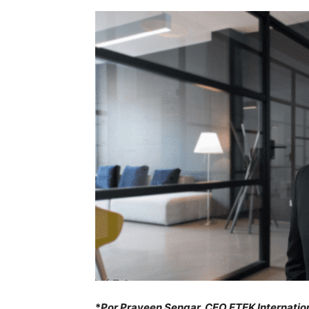
*
Por Praveen Sengar, CEO ETEK Internatio