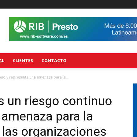
AL
CLIENTES
CONTACTO
nuo y representa una amenaza para la...
 un riesgo continuo
 amenaza para la
 las organizaciones