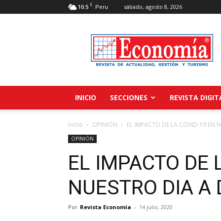
C
10.5
sábado, agosto 8, 2026
Peru
Revista
Economía
INICIO
SECCIONES
REVISTA DIGIT
Inicio
OPINIÓN
EL IMPACTO DE LA COVID-19 EN 
OPINIÓN
EL IMPACTO DE 
NUESTRO DIA A 
Por
Revista Economía
-
14 julio, 2020