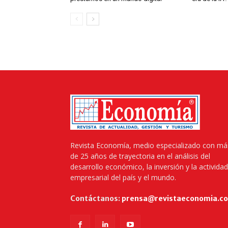
Revista Economía, medio especializado con má
de 25 años de trayectoria en el análisis del
desarrollo económico, la inversión y la actividad
empresarial del país y el mundo.
Contáctanos:
prensa@revistaeconomia.c