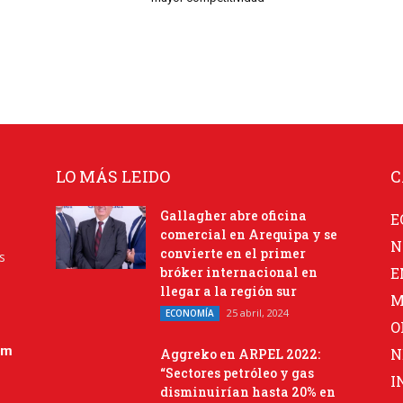
LO MÁS LEIDO
C
Gallagher abre oficina
E
comercial en Arequipa y se
N
convierte en el primer
s
bróker internacional en
E
llegar a la región sur
M
25 abril, 2024
ECONOMÍA
O
om
N
Aggreko en ARPEL 2022:
“Sectores petróleo y gas
I
disminuirían hasta 20% en